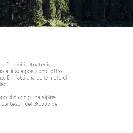
lle Dolomiti altoatesine,
ie alla sua posizione, offre
o. È infatti una delle mete di
lax.
ppo che con guida alpina
iosi tesori del Gruppo del