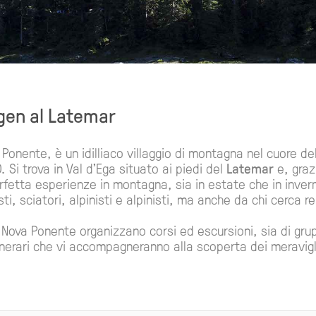
gen al Latemar
Ponente, è un idilliaco villaggio di montagna nel cuore de
 Si trova in Val d'Ega situato ai piedi del
Latemar
e, graz
rfetta esperienze in montagna, sia in estate che in invern
i, sciatori, alpinisti e alpinisti, ma anche da chi cerca re
Nova Ponente organizzano corsi ed escursioni, sia di gru
inerari che vi accompagneranno alla scoperta dei meravigl