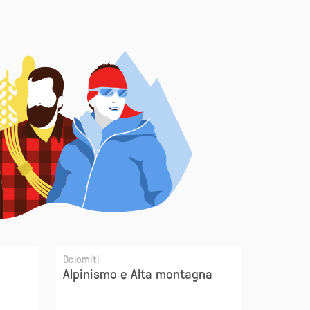
Dolomiti
Oberegge
Alpinismo e Alta montagna
Sci alp