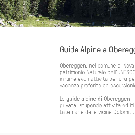
Guide Alpine a Obereg
Obereggen
, nel comune di Nova 
patrimonio Naturale dell'UNESCO.
innumerevoli attività per una pe
vacanza preferite da escursionist
Le
guide alpine di Obereggen
- 
privata; stupende attività ed it
Latemar e delle vicine Dolomiti.