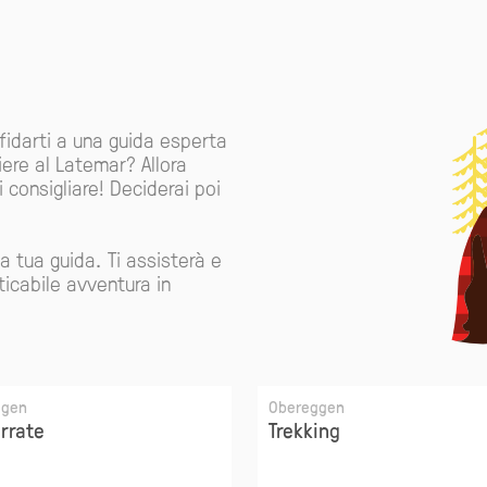
ffidarti a una guida esperta
iere al Latemar? Allora
 consigliare! Deciderai poi
la tua guida. Ti assisterà e
icabile avventura in
ggen
Obereggen
errate
Trekking