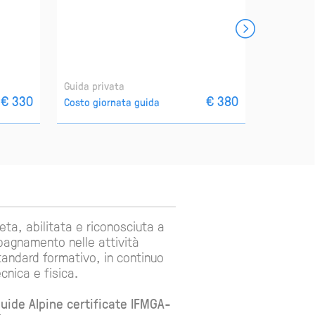
Guida privata
Guida pri
€ 330
€ 380
Costo giornata guida
Costo gio
ta, abilitata e riconosciuta a
mpagnamento nelle attività
tandard formativo, in continuo
nica e fisica.
uide Alpine certificate IFMGA-