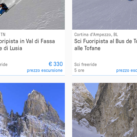
 TN
Cortina d'Ampezzo, BL
oripista in Val di Fassa
Sci Fuoripista al Bus de 
pe di Lusia
alle Tofane
€ 330
eride
Sci freeride
prezzo escursione
5 ore
prezzo es