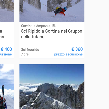
Cortina d'Ampezzo, BL
la
Sci Ripido a Cortina nel Gruppo
zer
delle Tofane
€ 400
€ 360
Sci freeride
cursione
7 ore
prezzo escursione