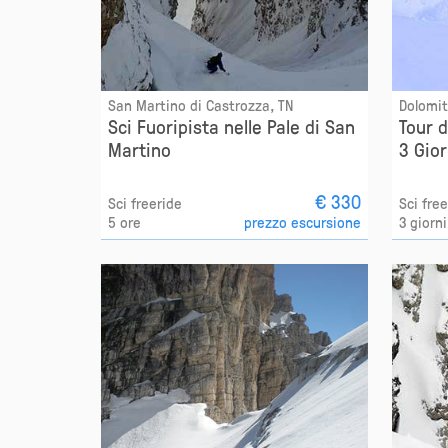
San Martino di Castrozza, TN
Dolomit
Sci Fuoripista nelle Pale di San
Tour d
Martino
3 Gior
€ 330
Sci freeride
Sci fre
5 ore
prezzo escursione
3 giorni