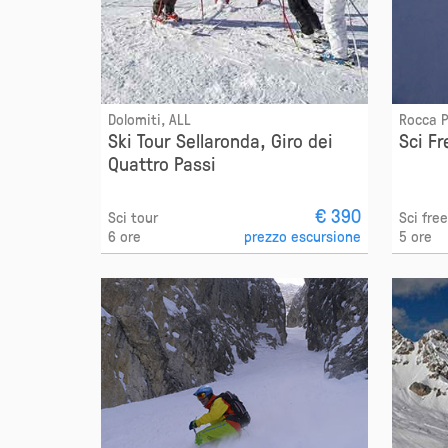
Dolomiti, ALL
Rocca P
Ski Tour Sellaronda, Giro dei
Sci F
Quattro Passi
€ 390
Sci tour
Sci fre
6 ore
prezzo escursione
5 ore