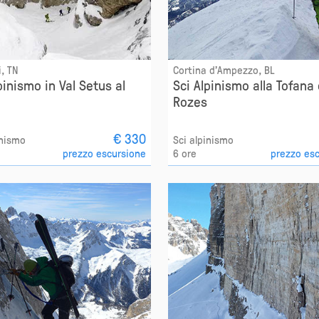
, TN
Cortina d'Ampezzo, BL
pinismo in Val Setus al
Sci Alpinismo alla Tofana 
Rozes
€ 330
inismo
Sci alpinismo
prezzo escursione
6 ore
prezzo es