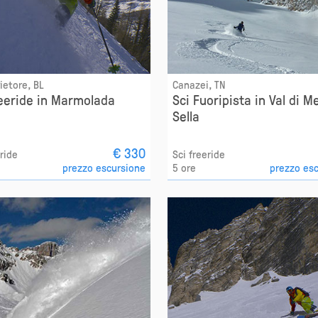
ietore, BL
Canazei, TN
reeride in Marmolada
Sci Fuoripista in Val di M
Sella
€ 330
eride
Sci freeride
prezzo escursione
5 ore
prezzo es