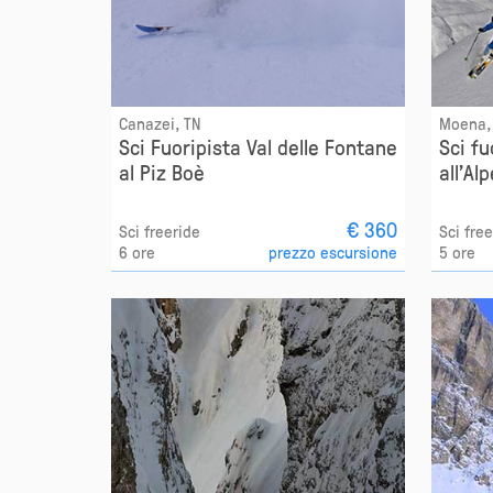
Canazei, TN
Moena,
Sci Fuoripista Val delle Fontane
Sci fu
al Piz Boè
all'Al
€ 360
Sci freeride
Sci fre
6 ore
prezzo escursione
5 ore