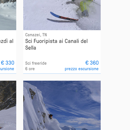
Canazei, TN
ezdì al
Sci Fuoripista ai Canali del
Sella
€ 330
€ 360
Sci freeride
cursione
6 ore
prezzo escursione