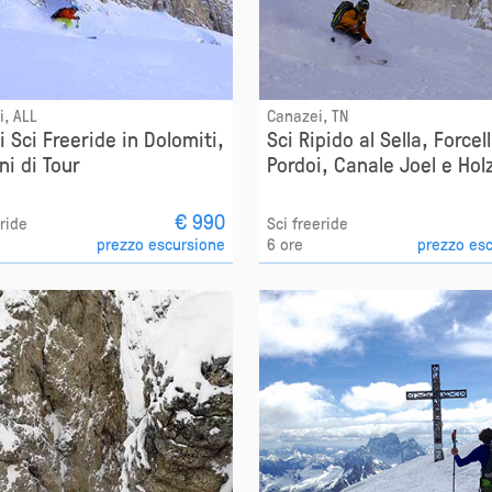
i, ALL
Canazei, TN
i Sci Freeride in Dolomiti,
Sci Ripido al Sella, Forcel
ni di Tour
Pordoi, Canale Joel e Hol
€ 990
eride
Sci freeride
prezzo escursione
6 ore
prezzo es