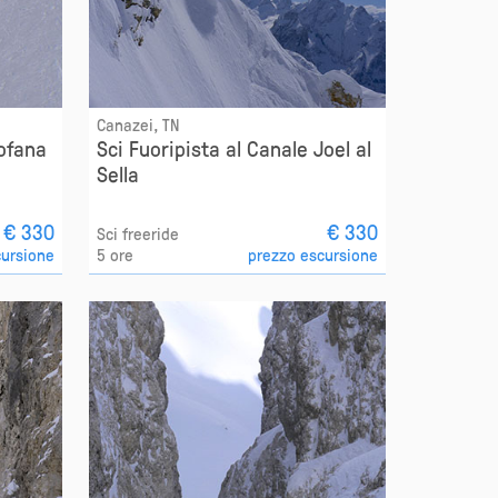
Canazei, TN
Tofana
Sci Fuoripista al Canale Joel al
Sella
€ 330
€ 330
Sci freeride
cursione
5 ore
prezzo escursione