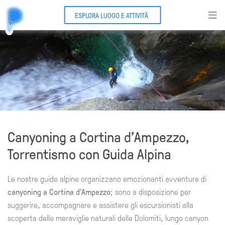
ESPLORA LUOGO E ATTIVITÃ
Canyoning a Cortina d'Ampezzo,
Torrentismo con Guida Alpina
Le nostre guide alpine organizzano emozionanti avventure di
canyoning a Cortina d'Ampezzo
; sono a disposizione per
suggerire, accompagnare e assistere gli escursionisti alla
scoperta delle meraviglie naturali delle Dolomiti, lungo canyon