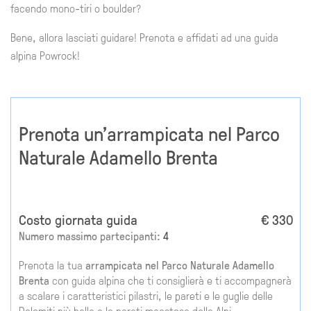
facendo mono-tiri o boulder?
Bene, allora lasciati guidare! Prenota e affidati ad una guida
alpina Powrock!
Prenota un'arrampicata nel Parco
Naturale Adamello Brenta
Costo giornata guida
€ 330
Numero massimo partecipanti:
4
Prenota la tua
arrampicata nel Parco Naturale Adamello
Brenta
con guida alpina che ti consiglierà e ti accompagnerà
a scalare i caratteristici pilastri, le pareti e le guglie delle
Dolomiti più belle e le pareti maestose delle Alpi.