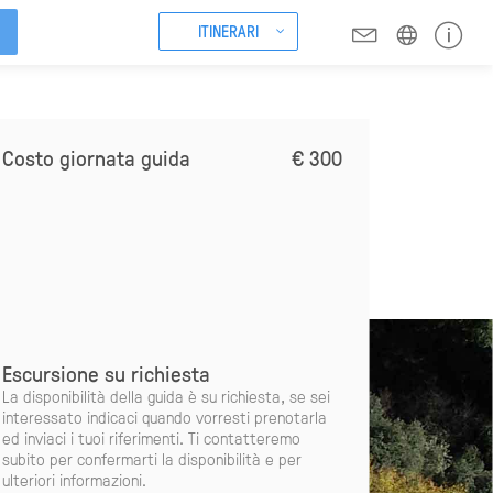
ITINERARI
Costo giornata guida
€ 300
Escursione su richiesta
La disponibilità della guida è su richiesta, se sei
interessato indicaci quando vorresti prenotarla
ed inviaci i tuoi riferimenti. Ti contatteremo
subito per confermarti la disponibilità e per
ulteriori informazioni.