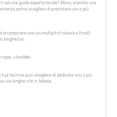
rti ad una guida esperta locale? Allora, prenota una
perienza potrai scegliere di prenotare uno o più
d arrampicare una via multipitch classica (trad)
più lunghezze.
p rope, o boulder.
a tua tecnica puoi scegliere di dedicare uno o più
su vie lunghe che in falesia.