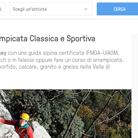
Scegli un’attività
mpicata Classica e Sportiva
ney
con una guida alpina certificata IFMGA-UIAGM.
tch o in falesia oppure fare un corso di arrampicata.
rfido, calcare, granito e gneiss nella Valle di