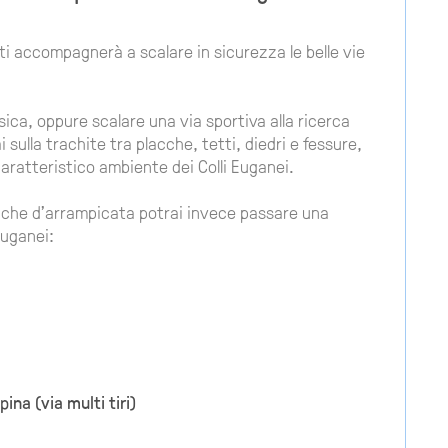
e ti accompagnerà a scalare in sicurezza le belle vie
sica, oppure scalare una via sportiva alla ricerca
sulla trachite tra placche, tetti, diedri e fessure,
caratteristico ambiente dei Colli Euganei.
cniche d’arrampicata potrai invece passare una
Euganei:
ina (via multi tiri)