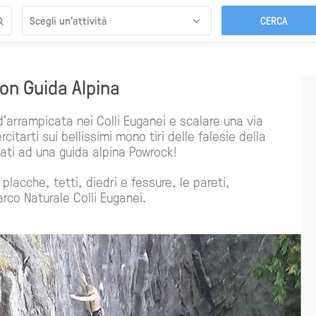
Scegli un’attività
con Guida Alpina
d'arrampicata nei Colli Euganei e scalare una via
citarti sui bellissimi mono tiri delle falesie della
dati ad una guida alpina Powrock!
placche, tetti, diedri e fessure, le pareti,
rco Naturale Colli Euganei.