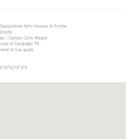
ll'escursione fatti trovare di fronte:
 Grostè
osa - Campo Carlo Magno
nna di Campiglio TN
rerai la tua guida.
N 10°50'07.9"E