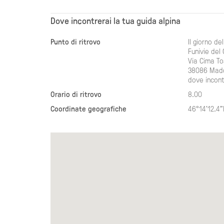
Dove incontrerai la tua guida alpina
Punto di ritrovo
Il giorno de
Funivie del
Via Cima T
38086 Mado
dove incont
Orario di ritrovo
8.00
Coordinate geografiche
46°14'12.4"