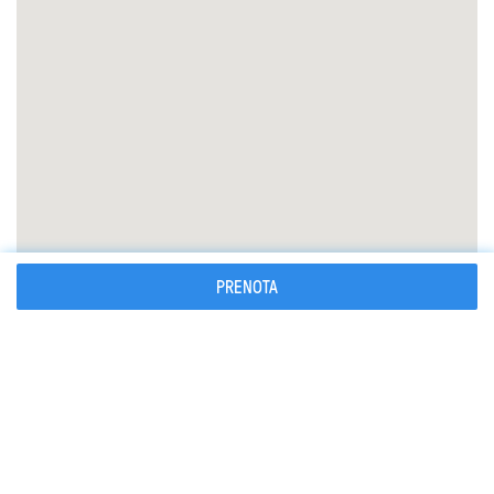
PRENOTA
Cosa portare
Cosa è importante sapere
Come prenotare la tua guida alpina