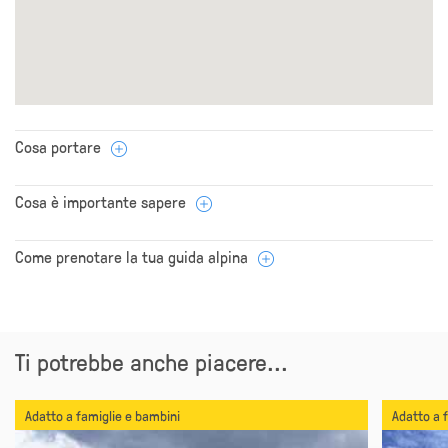
Cosa portare
Cosa è importante sapere
Come prenotare la tua guida alpina
Ti potrebbe anche piacere...
Adatto a famiglie e bambini
Adatto a 