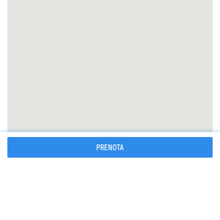
PRENOTA
Cosa portare
Cosa è importante sapere
Come prenotare la tua guida alpina