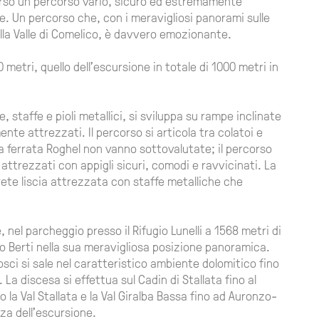
erso un percorso vario, sicuro ed estremamente
e. Un percorso che, con i meravigliosi panorami sulle
sulla Valle di Comelico, è davvero emozionante.
40 metri, quello dell'escursione in totale di 1000 metri in
 staffe e pioli metallici, si sviluppa su rampe inclinate
e attrezzati. Il percorso si articola tra colatoi e
lla ferrata Roghel non vanno sottovalutate; il percorso
attrezzati con appigli sicuri, comodi e ravvicinati. La
ete liscia attrezzata con staffe metalliche che
, nel parcheggio presso il Rifugio Lunelli a 1568 metri di
io Berti nella sua meravigliosa posizione panoramica.
sci si sale nel caratteristico ambiente dolomitico fino
 La discesa si effettua sul Cadin di Stallata fino al
la Val Stallata e la Val Giralba Bassa fino ad Auronzo-
nza dell'escursione.