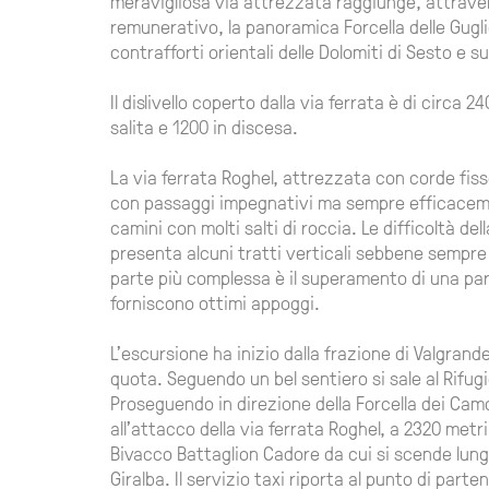
meravigliosa via attrezzata raggiunge, attrav
remunerativo, la panoramica Forcella delle Gugli
contrafforti orientali delle Dolomiti di Sesto e 
Il dislivello coperto dalla via ferrata è di circa 2
salita e 1200 in discesa.
La via ferrata Roghel, attrezzata con corde fisse,
con passaggi impegnativi ma sempre efficacement
camini con molti salti di roccia. Le difficoltà de
presenta alcuni tratti verticali sebbene sempre 
parte più complessa è il superamento di una par
forniscono ottimi appoggi.
L'escursione ha inizio dalla frazione di Valgrande
quota. Seguendo un bel sentiero si sale al Rifug
Proseguendo in direzione della Forcella dei Camo
all'attacco della via ferrata Roghel, a 2320 metri.
Bivacco Battaglion Cadore da cui si scende lungo 
Giralba. Il servizio taxi riporta al punto di parte