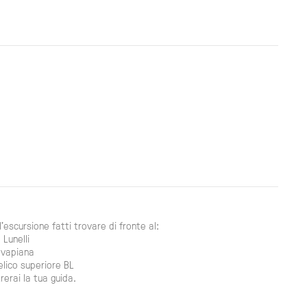
ll'escursione fatti trovare di fronte al:
 Lunelli
lvapiana
lico superiore BL
rerai la tua guida.